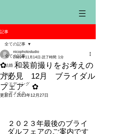
記事
全ての記事
nicophotostudio
全ての記事
2023年11月14日
読了時間: 1分
✿ 和装前撮りをお考えの
結婚
方必見 12月 ブライダル
和装
ウエディング
フェア ✿
ヘアメイク
更新日：
2023年12月27日
２０２３年最後のブライ
ダルフェアのご案内です