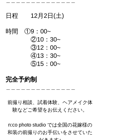
＿＿＿＿＿＿＿＿＿＿＿＿＿＿
日程　　12月2日(土)
時間　①9：00~
　　　　②10：30~
　　　　③12：00~
　　　　④13：30~
　　　　⑤15：00~
完全予約制
＿＿＿＿＿＿＿＿＿＿＿＿＿＿
前撮り相談、試着体験、ヘアメイク体
験などご希望をお伝えください。
n:co photo studio では全国の花嫁様の
和装の前撮りのお手伝いをさせていた
だきます♪