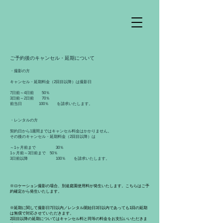
ご予約後のキャンセル・延期について
・撮影の方
キャンセル・延期料金（2回目以降）は撮影日
7日前～4日前 50％
3日前～2日前 70％
前当日 100％
を請求いたします。
・レンタルの方
​契約日から1週間まではキャンセル料金はかかりません
。
​その後のキャンセル・延期料金（2回目以降）は
～1ヶ月前まで
30
％
1ヶ月前～3日前まで
50％
3日前以降
100％​
を請求いたします。
※ロケーション撮影の場合、別途庭園使用料が発生いたします。
こちらはご予
約確定から発生いたします。
※延期に関して撮影日7日以内／レンタル開始日3日以内であっても1回の延期
は無償で対応させていただきます。
2回目以降の延期についてはキャンセル料と同等の料金をお支払いいただきま