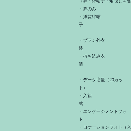
（笄・綿帽子・角隠
・笄のみ
・洋髪綿帽
・プラン外衣
​・持ち込み衣
・データ増量（20カッ
ト
・入籍
・エンゲージメントフォ
​・ロケーションフォト（