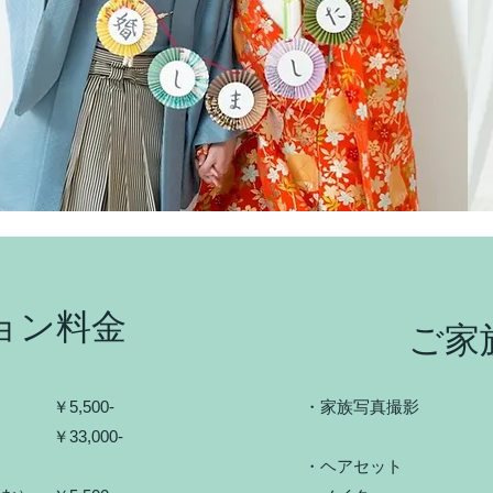
ョン料金
​ご家
￥5,500‐
・家族
髪
￥33,000‐
・ヘア