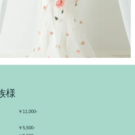
族様
写真撮影
￥11,000‐
セット
￥5,5
00‐