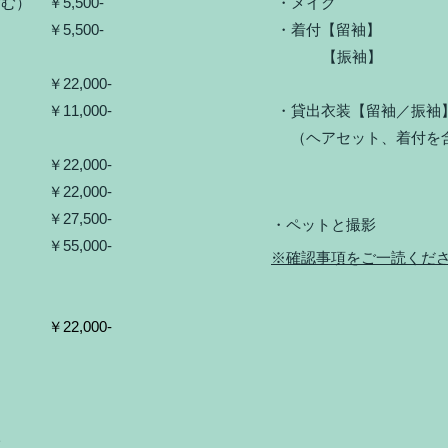
しを含む）
￥5,500‐
​・
￥5,500-
・着付【
【振
子
￥22,000‐
​￥11,000‐
・貸出衣装【留袖／振
​ （ヘアセット、着
装
￥22,000‐
￥22,000‐
装
￥27,500‐
・ペット
​￥55,000‐
​※確認事項をご一読くだ
）
​￥22,000-
式
ト
入