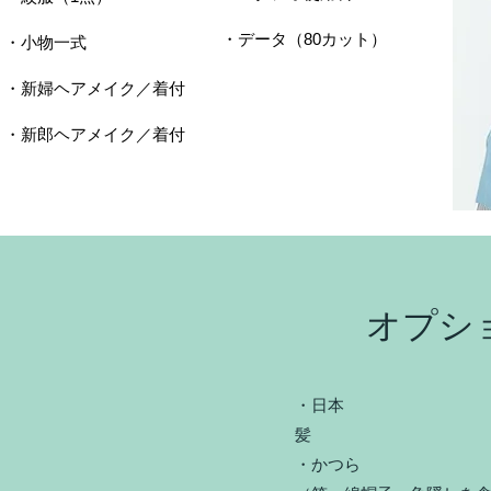
​・データ（80カット）
・小物一式
・新婦ヘアメイク／着付
​・新郎ヘアメイク／着付
​オプシ
・日本
・かつら