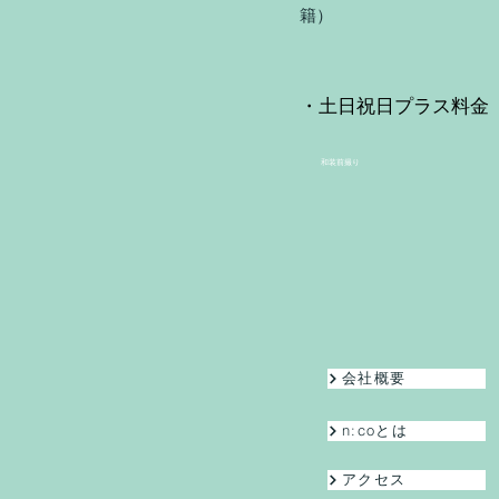
籍
・土日祝日プラス料金​
​和装前撮り
会社概要
n:coとは
アクセス