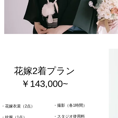
​花嫁2着プラン
​￥143,000~
・撮影（各1時間）
・花嫁衣裳（2点）
・スタジオ使用料
・紋服（1点）