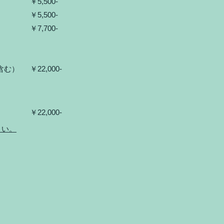
メイク
​￥5,500‐
留袖】
￥5,500‐
袖】
￥7,700‐
袖】
付を含む）
​￥22,000‐
と撮影
​￥22,000-
さい。