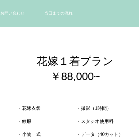
お問い合わせ
当日までの流れ
​花嫁１着プラン
​￥88,000~
・花嫁衣裳
・撮影（1時間）
・紋服
・スタジオ使用料
・小物一式
​・データ（40カット）