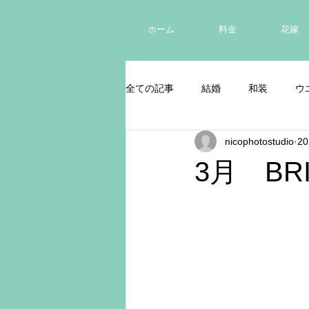
ホーム
料金
花嫁
全ての記事
結婚
和装
ウ
nicophotostudio
2
3月 BRI